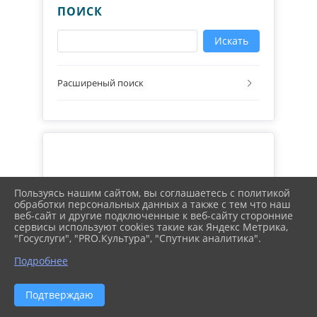
ПОИСК
Искать
Расширеный поиск
ВВЕДИТЕ СВОЙ ПОИСКОВЫЙ
Пользуясь нашим сайтом, вы соглашаетесь с политикой
ЗАПРОС
обработки персональных данных а также с тем что наш
веб-сайт и другие подключенные к веб-сайту сторонние
сервисы используют cookies такие как Яндекс Метрика,
"Госуслуги", "PRO.Культура", "Спутник аналитика".
Подробнее
Подтверждаю
2026 г. kazancrb.ru
Вход