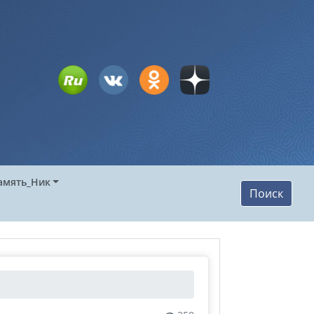
амять_Ник
Поиск