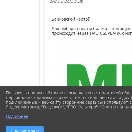
30.01.2023 19:06
Банковской картой
Для выбора оплаты билета с помощью
происходит через ПАО СБЕРБАНК с ис
Пользуясь нашим сайтом, вы соглашаетесь с политикой обра
персональных данных а также с тем что наш веб-сайт и друг
подключенные к веб-сайту сторонние сервисы используют co
Яндекс Метрика, "Госуслуги", "PRO.Культура", "Спутник анали
Подробнее
Подтверждаю