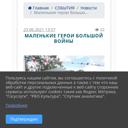
Главная
СОБЫТИЯ
Новости
Маленькие герои большо...
23.06.2021 13:57
22
МАЛЕНЬКИЕ ГЕРОИ БОЛЬШОЙ
ВОЙНЫ
Пользуясь нашим сайтом, вы соглашаетесь с политикой
обработки персональных данных а также с тем что наш
веб-сайт и другие подключенные к веб-сайту сторонние
сервисы используют cookies такие как Яндекс Метрика,
"Госуслуги", "PRO.Культура", "Спутник аналитика".
Подробнее
Подтверждаю
21 июня в Челюскинской
библиотеке прошла беседа