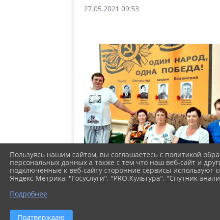
27.05.2021 09:53
Пользуясь нашим сайтом, вы соглашаетесь с политикой обра
персональных данных а также с тем что наш веб-сайт и друг
подключенные к веб-сайту сторонние сервисы используют co
Яндекс Метрика, "Госуслуги", "PRO.Культура", "Спутник анали
Подробнее
2026 г. kazancrb.ru
Подтверждаю