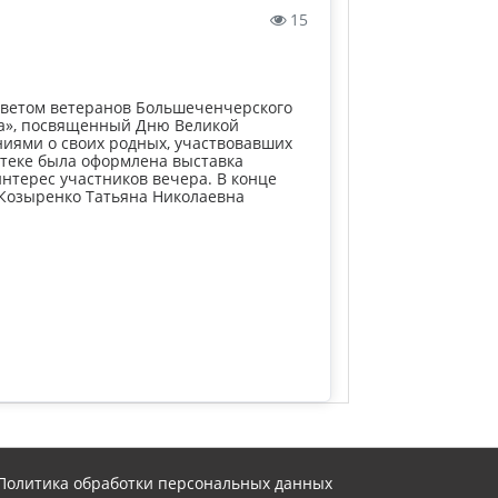
15
оветом ветеранов Большеченчерского
а», посвященный Дню Великой
иями о своих родных, участвовавших
отеке была оформлена выставка
нтерес участников вечера. В конце
Козыренко Татьяна Николаевна
Политика обработки персональных данных