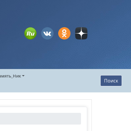
амять_Ник
Поиск