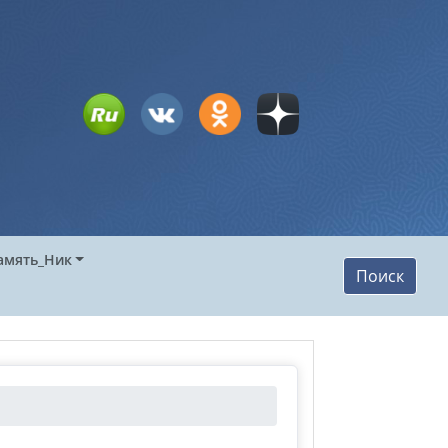
амять_Ник
Поиск