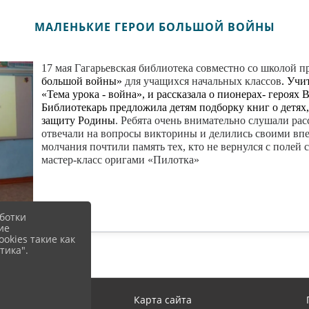
МАЛЕНЬКИЕ ГЕРОИ БОЛЬШОЙ ВОЙНЫ
17 мая Гагарьевская библиотека совместно со школой 
большой войны»
для учащихся начальных классов
.
Учит
«Тема урока - война», и рассказала о пионерах- героях
Библиотекарь предложила детям подборку книг о детях
защиту Родины
. Ребята очень внимательно слушали ра
отвечали на вопросы викторины и делились своими вп
молчания почтили память тех, кто не вернулся с полей
мастер-класс оригами «Пилотка»
ботки
ие
okies такие как
тика".
Вход
Карта сайта