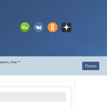
амять_Ник
Поиск