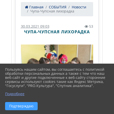
Главная
СОБЫТИЯ
Новости
Чупа-Чупсная лихорадка
30.03.2021 09:03
53
ЧУПА-ЧУПСНАЯ ЛИХОРАДКА
Пользуясь нашим сайтом, вы соглашаетесь с политикой
обработки персональных данных а также с тем что наш
веб-сайт и другие подключенные к веб-сайту сторонние
сервисы используют cookies такие как Яндекс Метрика,
"Госуслуги", "PRO.Культура", "Спутник аналитика".
Подробнее
Подтверждаю