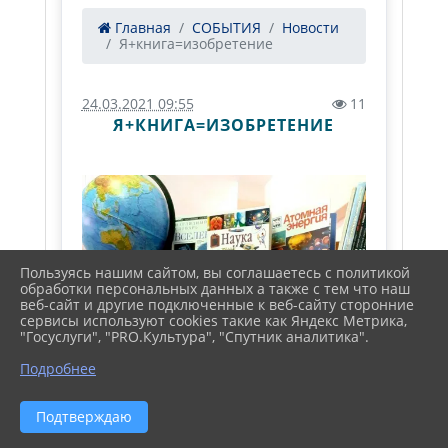
Главная
СОБЫТИЯ
Новости
Я+книга=изобретение
24.03.2021 09:55
11
Я+КНИГА=ИЗОБРЕТЕНИЕ
Пользуясь нашим сайтом, вы соглашаетесь с политикой
обработки персональных данных а также с тем что наш
веб-сайт и другие подключенные к веб-сайту сторонние
сервисы используют cookies такие как Яндекс Метрика,
"Госуслуги", "PRO.Культура", "Спутник аналитика".
Подробнее
Подтверждаю