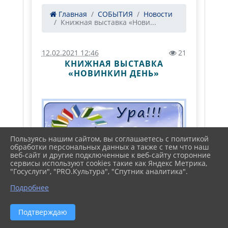
Главная
СОБЫТИЯ
Новости
Книжная выставка «Нови...
12.02.2021 12:46
21
КНИЖНАЯ ВЫСТАВКА
«НОВИНКИН ДЕНЬ»
Пользуясь нашим сайтом, вы соглашаетесь с политикой
обработки персональных данных а также с тем что наш
веб-сайт и другие подключенные к веб-сайту сторонние
сервисы используют cookies такие как Яндекс Метрика,
"Госуслуги", "PRO.Культура", "Спутник аналитика".
Подробнее
Подтверждаю