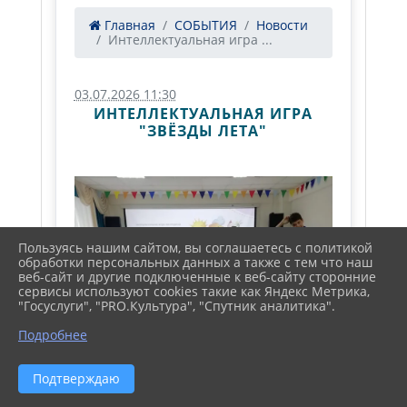
Главная
СОБЫТИЯ
Новости
Интеллектуальная игра ...
03.07.2026 11:30
ИНТЕЛЛЕКТУАЛЬНАЯ ИГРА
"ЗВЁЗДЫ ЛЕТА"
Пользуясь нашим сайтом, вы соглашаетесь с политикой
обработки персональных данных а также с тем что наш
веб-сайт и другие подключенные к веб-сайту сторонние
сервисы используют cookies такие как Яндекс Метрика,
"Госуслуги", "PRO.Культура", "Спутник аналитика".
Подробнее
Подтверждаю