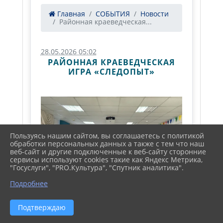
Главная
СОБЫТИЯ
Новости
Районная краеведческая...
28.05.2026 05:02
РАЙОННАЯ КРАЕВЕДЧЕСКАЯ
ИГРА «СЛЕДОПЫТ»
Пользуясь нашим сайтом, вы соглашаетесь с политикой
обработки персональных данных а также с тем что наш
веб-сайт и другие подключенные к веб-сайту сторонние
сервисы используют cookies такие как Яндекс Метрика,
"Госуслуги", "PRO.Культура", "Спутник аналитика".
Подробнее
Подтверждаю