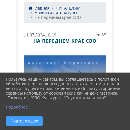
Главная
ЧИТАТЕЛЯМ
Новинки литературы
На переднем крае СВО
11.07.2024 10:19
35
НА ПЕРЕДНЕМ КРАЕ СВО
Пользуясь нашим сайтом, вы соглашаетесь с политикой
обработки персональных данных а также с тем что наш
веб-сайт и другие подключенные к веб-сайту сторонние
сервисы используют cookies такие как Яндекс Метрика,
"Госуслуги", "PRO.Культура", "Спутник аналитика".
Подробнее
Подтверждаю