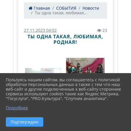
Главная
СОБЫТИЯ
Новости
Ты одна такая, любимая...
27.11.2023 04:02
23
ТЫ ОДНА ТАКАЯ, ЛЮБИМАЯ,
РОДНАЯ!
Пользуясь нашим сайтом, вы соглашаетесь с политикой
обработки персональных данных а также с тем что наш
веб-сайт и другие подключенные к веб-сайту сторонние
сервисы используют cookies такие как Яндекс Метрика,
"Госуслуги", "PRO.Культура", "Спутник аналитика".
Подробнее
Подтверждаю