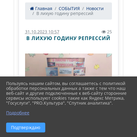
Главная
СОБЫТИЯ
Новости
В лихую годину репрессий
31.10.2023 10:57
25
В ЛИХУЮ ГОДИНУ РЕПРЕССИЙ
Пользуясь нашим сайтом, вы соглашаетесь с политикой
обработки персональных данных а также с тем что наш
веб-сайт и другие подключенные к веб-сайту сторонние
сервисы используют cookies такие как Яндекс Метрика,
"Госуслуги", "PRO.Культура", "Спутник аналитика".
30 октября в России отмечается
Подробнее
День памяти жертв политических
репрессий. Накануне этой даты в
Подтверждаю
Новоалександровской