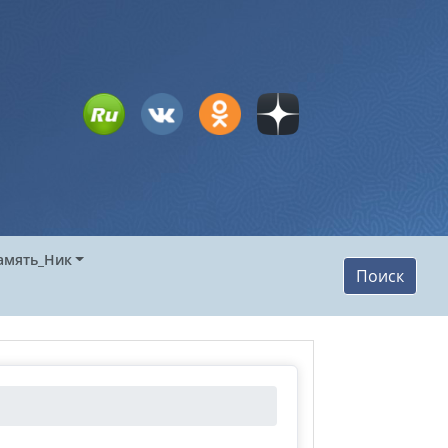
амять_Ник
Поиск