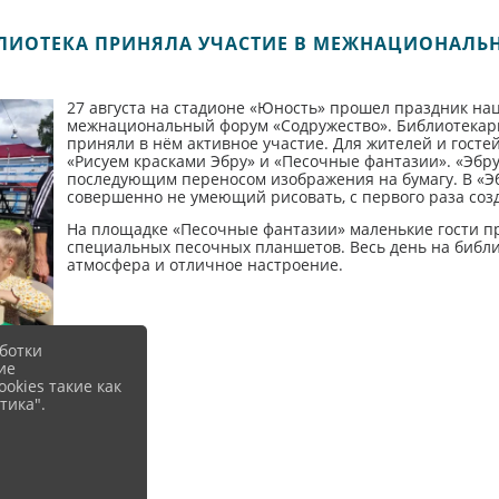
ЛИОТЕКА ПРИНЯЛА УЧАСТИЕ В МЕЖНАЦИОНАЛЬ
27 августа на стадионе «Юность» прошел праздник на
межнациональный форум «Содружество». Библиотекар
приняли в нём активное участие. Для жителей и госте
«Рисуем красками Эбру» и «Песочные фантазии». «Эбру»
последующим переносом изображения на бумагу. В «Эб
совершенно не умеющий рисовать, с первого раза созд
На площадке «Песочные фантазии» маленькие гости п
специальных песочных планшетов. Весь день на библ
атмосфера и отличное настроение.
ботки
ие
okies такие как
тика".