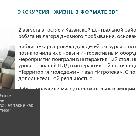
ЭКСКУРСИЯ "ЖИЗНЬ В ФОРМАТЕ 3D"
2 августа в гостях у Казанской центральной ра
ребята из лагеря дневного пребывания, основан
Библиотекарь провела для детей экскурсию по
познакомила их с новым интерактивным обору
мероприятия поиграли в интерактивный стол, 
уровень знаний ПДД в интерактивной песочнице
«Территория молодежи» и зал «Игротека». С п
дополнительной реальностью.
Ребята получили массу положительных эмоций
ботки
ие
okies такие как
тика".