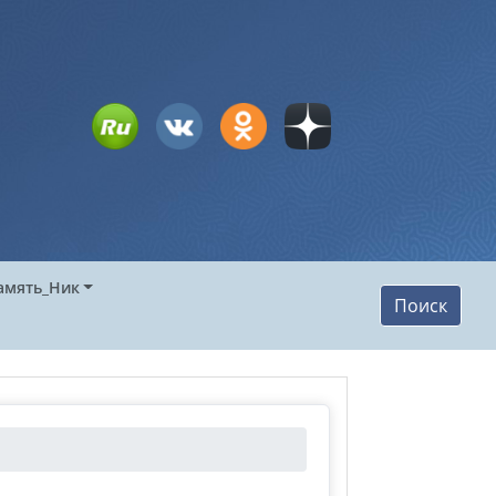
амять_Ник
Поиск