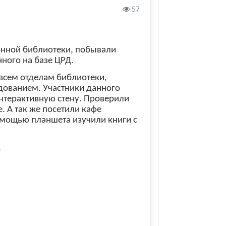
57
йонной библиотеки, побывали
ного на базе ЦРД.
 всем отделам библиотеки,
дованием. Участники данного
интерактивную стену. Проверили
. А так же посетили кафе
омощью планшета изучили книги с
.