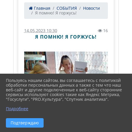
Главная
СОБЫТИЯ
Новости
Я помню! Я горжусь!
14.05.2023 10:30
16
Я ПОМНЮ! Я ГОРЖУСЬ!
Пользуясь нашим сайтом, вы соглашаетесь с политикой
обработки персональных данных а также с тем что наш
веб-сайт и другие подключенные к веб-сайту сторонние
сервисы используют cookies такие как Яндекс Метрика,
"Госуслуги", "PRO.Культура", "Спутник аналитика".
Подробнее
Подтверждаю