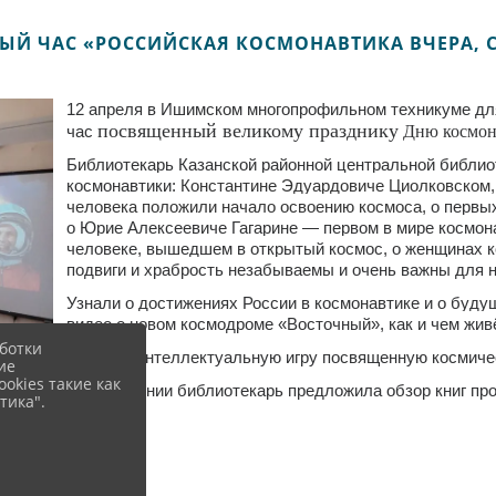
 ЧАС «РОССИЙСКАЯ КОСМОНАВТИКА ВЧЕРА, С
12 апреля в Ишимском многопрофильном техникуме д
посвященный великому празднику
Дню космон
час
Библиотекарь Казанской районной центральной библио
космонавтики:
Константине Эдуардовиче Циолковском,
человека положили начало освоению космоса,
о первы
о Юрие Алексеевиче Гагарине — первом в мире космон
человеке, вышедшем в открытый космос, о женщинах ко
подвиги и храбрость незабываемы и очень важны для 
Узнали о достижениях России в космонавтике и о буд
видео о новом космодроме «Восточный», как и чем жи
ботки
Прошли Интеллектуальную игру посвященную космичес
ие
okies такие как
В заключении библиотекарь предложила обзор книг про
тика".