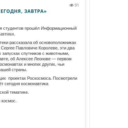
91
ЕГОДНЯ, ЗАВТРА»
ля студентов прошёл Информационный
автики.
теки рассказала об основоположниках
 Сергее Павловиче Королеве,
эти два
х запусках спутников с животными,
авте, об Алексее Леонове — первом
смонавтах и многих других, чьи
нашей страны.
ущих проектах Роскосмоса. Посмотрели
вёт сегодня космонавтика
кой тематике.
 космос.