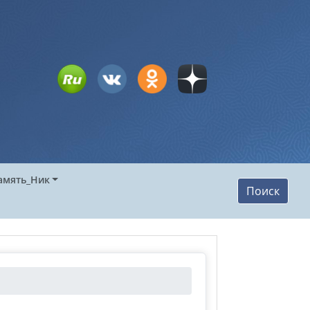
амять_Ник
Поиск