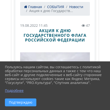
Главная
СОБЫТИЯ
Новости
Акция к дню Государств...
19.08.2022 11:45
47
АКЦИЯ К ДНЮ
ГОСУДАРСТВЕННОГО ФЛАГА
РОССИЙСКОЙ ФЕДЕРАЦИИ
Пользуясь нашим сайтом, вы соглашаетесь с политикой
обработки персональных данных а также с тем что наш
веб-сайт и другие подключенные к веб-сайту сторонние
сервисы используют cookies такие как Яндекс Метрика,
"Госуслуги", "PRO.Культура", "Спутник аналитика".
Подробнее
Подтверждаю