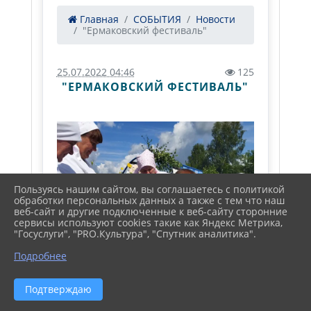
Главная
СОБЫТИЯ
Новости
"Ермаковский фестиваль"
25.07.2022 04:46
125
"ЕРМАКОВСКИЙ ФЕСТИВАЛЬ"
Пользуясь нашим сайтом, вы соглашаетесь с политикой
обработки персональных данных а также с тем что наш
веб-сайт и другие подключенные к веб-сайту сторонние
сервисы используют cookies такие как Яндекс Метрика,
"Госуслуги", "PRO.Культура", "Спутник аналитика".
Подробнее
Подтверждаю