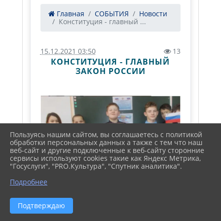
Главная
СОБЫТИЯ
Новости
Конституция - главный ...
15.12.2021 03:50
13
КОНСТИТУЦИЯ - ГЛАВНЫЙ
ЗАКОН РОССИИ
Пользуясь нашим сайтом, вы соглашаетесь с политикой
обработки персональных данных а также с тем что наш
веб-сайт и другие подключенные к веб-сайту сторонние
сервисы используют cookies такие как Яндекс Метрика,
"Госуслуги", "PRO.Культура", "Спутник аналитика".
Подробнее
Подтверждаю