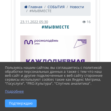
Главная
СОБЫТИЯ
Новости
#МЫВМЕСТЕ
23.11.2022 05:30
16
#МЫВМЕСТЕ
Пользуясь нашим сайтом, вы соглашаетесь с политикой
обработки персональных данных а также с тем что наш
веб-сайт и другие подключенные к веб-сайту сторонние
сервисы используют cookies такие как Яндекс Метрика,
"Госуслуги", "PRO.Культура", "Спутник аналитика".
Подробнее
Подтверждаю