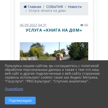
Главная
СОБЫТИЯ
Новости
Услуга «Книга на дом»
06.09.2022 04:31
66
УСЛУГА «КНИГА НА ДОМ»
Пользуясь нашим сайтом, вы соглашаетесь с политикой
обработки персональных данных а также с тем что наш
веб-сайт и другие подключенные к веб-сайту сторонние
сервисы используют cookies такие как Яндекс Метрика,
"Госуслуги", "PRO.Культура", "Спутник аналитика".
Подробнее
Подтверждаю