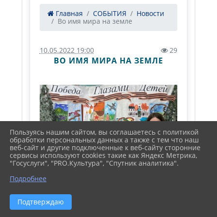
Главная
СОБЫТИЯ
Новости
Во имя мира на земле
10.05.2022 19:00
29
ВО ИМЯ МИРА НА ЗЕМЛЕ
Пользуясь нашим сайтом, вы соглашаетесь с политикой
обработки персональных данных а также с тем что наш
веб-сайт и другие подключенные к веб-сайту сторонние
сервисы используют cookies такие как Яндекс Метрика,
"Госуслуги", "PRO.Культура", "Спутник аналитика".
Подробнее
Подтверждаю