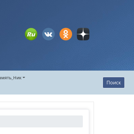
амять_Ник
Поиск